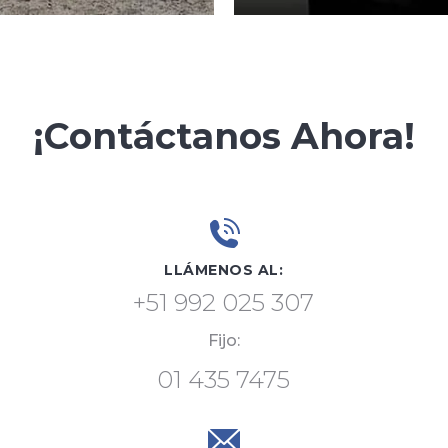
¡Contáctanos Ahora!
LLÁMENOS AL:
+51 992 025 307
Fijo:
01 435 7475