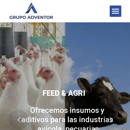
FEED & AGRI
Ofrecemos insumos y
aditivos para las industrias
avícola, pecuaria,